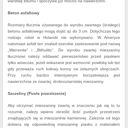
warstwę bitumu i spoczywa już mocno na nawierzchni.
Beton asfaltowy
Rozmiary tłucznia używanego do wyrobu zwartego (ścisłego)
betonu asfaltowego mogą dojść aż do 3 cm. Dotychczas tego
rodzaju robót w Holandii nie wykonywano. W Ameryce
natomiast asfalt ten znalazł szerokie zastosowanie pod nazwą
„Warrenite” i „Bithulitic”. Do wyrobu zwartej mieszaniny
tłuczniowi należy oddawać pierwszeństwo przed piaskiem
tylko wówczas, jeżeli wskazane jest wzmocnić powłokę lub też
gdy przeważa ruch kołowy konny na żelaznych obręczach.
Przy ruchu bardzo intensywnym korzystniejsza jest
nawierzchnia ze zwartej, drobnoziarnistej mieszaniny.
Szczeliny (Puste przestrzenie)
Aby otrzymać mieszaninę zwartą w znaczeniu jak się to tu
rozumie, należy wpierw określić ilość pustych przestrzeni
znajdujących się w mieszaninie kamiennej. Zależnie od tego
dobiera się odpowiednią mieszaninę piasku z materiałem