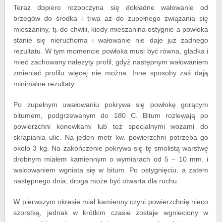
Teraz dopiero rozpoczyna się dokładne wałowanie od
brzegów do środka i trwa aż do zupełnego związania się
mieszaniny, tj. do chwili, kiedy mieszanina ostygnie a powłoka
stanie się nieruchoma i wałowanie nie daje już żadnego
rezultatu. W tym momencie powłoka musi być równa, gładka i
mieć zachowany należyty profil, gdyż następnym wałowaniem
zmieniać profilu więcej nie można. Inne sposoby zaś dają
minimalne rezultaty.
Po zupełnym uwałowaniu pokrywa się powłokę gorącym
bitumem, podgrzewanym do 180 C. Bitum rozlewają po
powierzchni konewkami lub też specjalnymi wozami do
skrapiania ulic. Na jeden metr kw. powierzchni potrzeba go
około 3 kg. Na zakończenie pokrywa się tę smolistą warstwę
drobnym miałem kamiennym o wymiarach od 5 – 10 mm. i
walcowaniem wgniata się w bitum. Po ostygnięciu, a zatem
następnego dnia, droga może być otwarta dla ruchu.
W pierwszym okresie miał kamienny czyni powierzchnię nieco
szorstką, jednak w krótkim czasie zostaje wgnieciony w