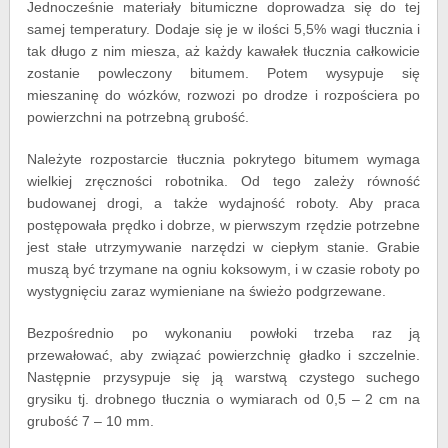
Jednocześnie materiały bitumiczne doprowadza się do tej
samej temperatury. Dodaje się je w ilości 5,5% wagi tłucznia i
tak długo z nim miesza, aż każdy kawałek tłucznia całkowicie
zostanie powleczony bitumem. Potem wysypuje się
mieszaninę do wózków, rozwozi po drodze i rozpościera po
powierzchni na potrzebną grubość.
Należyte rozpostarcie tłucznia pokrytego bitumem wymaga
wielkiej zręczności robotnika. Od tego zależy równość
budowanej drogi, a także wydajność roboty. Aby praca
postępowała prędko i dobrze, w pierwszym rzędzie potrzebne
jest stałe utrzymywanie narzędzi w ciepłym stanie. Grabie
muszą być trzymane na ogniu koksowym, i w czasie roboty po
wystygnięciu zaraz wymieniane na świeżo podgrzewane.
Bezpośrednio po wykonaniu powłoki trzeba raz ją
przewałować, aby związać powierzchnię gładko i szczelnie.
Następnie przysypuje się ją warstwą czystego suchego
grysiku tj. drobnego tłucznia o wymiarach od 0,5 – 2 cm na
grubość 7 – 10 mm.