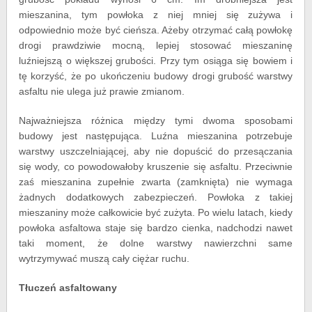
mieszanina, tym powłoka z niej mniej się zużywa i
odpowiednio może być cieńsza. Ażeby otrzymać całą powłokę
drogi prawdziwie mocną, lepiej stosować mieszaninę
luźniejszą o większej grubości. Przy tym osiąga się bowiem i
tę korzyść, że po ukończeniu budowy drogi grubość warstwy
asfaltu nie ulega już prawie zmianom.
Najważniejsza różnica między tymi dwoma sposobami
budowy jest następująca. Luźna mieszanina potrzebuje
warstwy uszczelniającej, aby nie dopuścić do przesączania
się wody, co powodowałoby kruszenie się asfaltu. Przeciwnie
zaś mieszanina zupełnie zwarta (zamknięta) nie wymaga
żadnych dodatkowych zabezpieczeń. Powłoka z takiej
mieszaniny może całkowicie być zużyta. Po wielu latach, kiedy
powłoka asfaltowa staje się bardzo cienka, nadchodzi nawet
taki moment, że dolne warstwy nawierzchni same
wytrzymywać muszą cały ciężar ruchu.
Tłuczeń asfaltowany