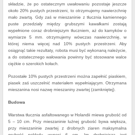
składzie, że po ostatecznym uwałowaniu pozostaje jeszcze
około 20% pustych przestrzeni, to otrzymujemy nawierzchnię
mało zwartą. Gdy zaś w mieszaninie z tłucznia kamiennego
puste przedziały między grubszymi kawałkami zostają
wypełnione coraz drobniejszym tłuczniem, aż do kamyków o
wymiarze 5 mm. otrzymujemy wówczas nawierzchnię, w
której niema więcej nad 10% pustych przestrzeni. Aby
osiągnąć takie rezultaty, robota musi być wykonaną należycie,
a do ostatecznego wałowania powinny być stosowane walce
ciężkie o szerokich kołach.
Pozostałe 10% pustych przestrzeni można zapełnić piaskiem,
piasek zaś uszczelnić materiałem wypełniającym. Otrzymana
mieszanina nosi nazwę mieszaniny zwartej (zamkniętej).
Budowa
Warstwa tłucznia asfaltowanego w Holandii miewa grubość od
5 – 10 cm. Przy mieszaninie luźnej grubość bywa większa,
przy mieszaninie zwartej z drobnych ziaren maksymalna
grubość pokładu wynosi 6 cm. Im drobniejsza jest