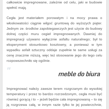
całkowicie impregnowane, zależnie od celu, jaki w budowie
spełnić mają.
Cegła jest materiałem porowatym i na mocy prawa o
włoskowatości ciągnie wilgoć gruntową do wyższych piąter.
Jednym ze. środków zapobiegawczych jest użycie do budowy
dolnej części muru cegieł impregnowanych. Dawniej do
impregnacji używano wyłącznie asfaltu naturalnego; był to
eksperyment stosunkowo kosztowny, a ponieważ w tym
wypadku asfalt sztuczny oddaje zupełnie te same usługi za
cenę znacznie niższą, więc też stosowanie jego do tego celu
rozpowszechniło się ogólnie.
meble do biura
Impregnować należy zawsze terem rozgrzanym do wysokiej
temperatury i przez to bardzo rozrzedzonym, cegła musi być
również gorącą i to – jeżeli będzie cała impregnowaną – to się
ją rozgrzewa całą, w innym razie tylko te jej powierzchnie,