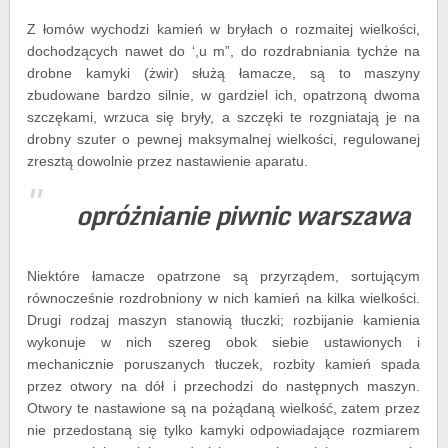
Z łomów wychodzi kamień w bryłach o rozmaitej wielkości,
dochodzących nawet do ‘,u m”, do rozdrabniania tychże na
drobne kamyki (żwir) służą łamacze, są to maszyny
zbudowane bardzo silnie, w gardziel ich, opatrzoną dwoma
szczękami, wrzuca się bryły, a szczęki te rozgniatają je na
drobny szuter o pewnej maksymalnej wielkości, regulowanej
zresztą dowolnie przez nastawienie aparatu.
opróżnianie piwnic warszawa
Niektóre łamacze opatrzone są przyrządem, sortującym
równocześnie rozdrobniony w nich kamień na kilka wielkości.
Drugi rodzaj maszyn stanowią tłuczki; rozbijanie kamienia
wykonuje w nich szereg obok siebie ustawionych i
mechanicznie poruszanych tłuczek, rozbity kamień spada
przez otwory na dół i przechodzi do następnych maszyn.
Otwory te nastawione są na pożądaną wielkość, zatem przez
nie przedostaną się tylko kamyki odpowiadające rozmiarem