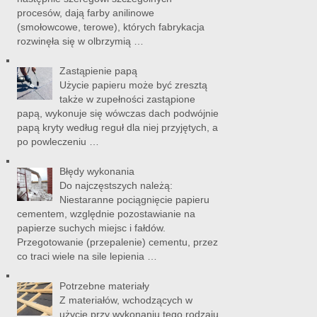
procesów, dają farby anilinowe
(smołowcowe, terowe), których fabrykacja
rozwinęła się w olbrzymią …
Zastąpienie papą
Użycie papieru może być zresztą
także w zupełności zastąpione
papą, wykonuje się wówczas dach podwójnie
papą kryty według reguł dla niej przyjętych, a
po powleczeniu …
Błędy wykonania
Do najczęstszych należą:
Niestaranne pociągnięcie papieru
cementem, względnie pozostawianie na
papierze suchych miejsc i fałdów.
Przegotowanie (przepalenie) cementu, przez
co traci wiele na sile lepienia …
Potrzebne materiały
Z materiałów, wchodzących w
użycie przy wykonaniu tego rodzaju